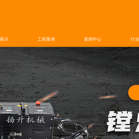
展示
工程案例
新闻中心
行