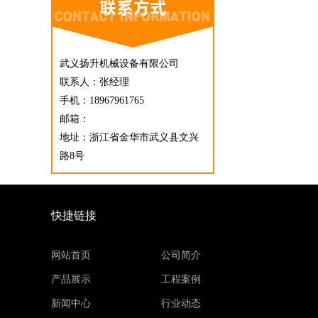
武义扬升机械设备有限公司
联系人：张经理
手机：18967961765
邮箱：
地址：浙江省金华市武义县文兴
路8号
快捷链接
网站首页
公司简介
产品展示
工程案例
新闻中心
行业动态