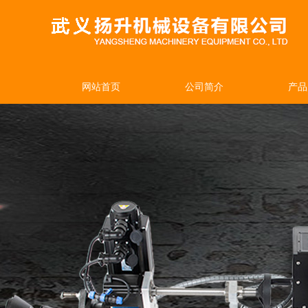
网站首页
公司简介
产品