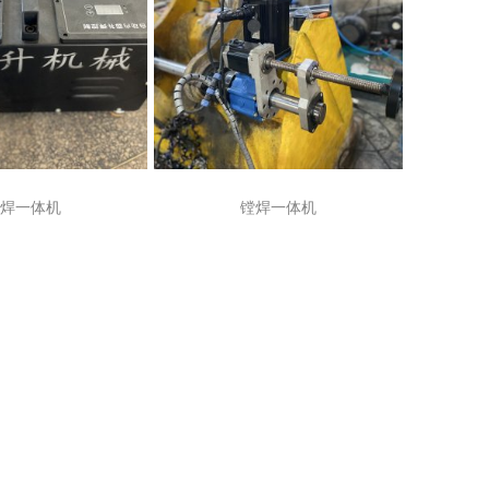
焊一体机
镗焊一体机